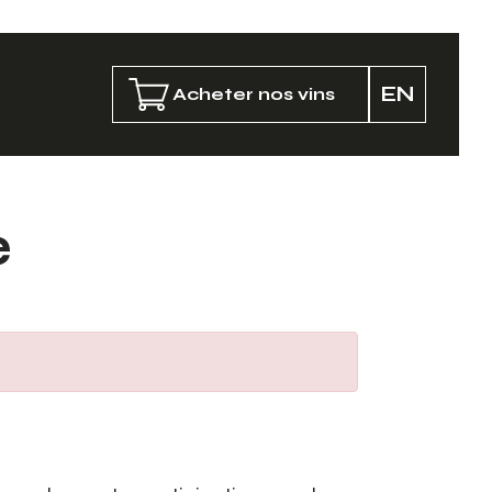
EN
Acheter nos vins
e