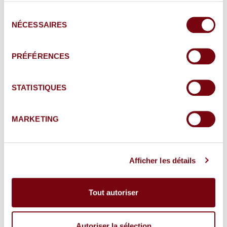
J'accepte que les informations saisies soient
Sélection
exploitées dans le cadre de la demande
NÉCESSAIRES
du
d'informations et la relation commerciale qui
consentement
peut en découler.
PRÉFÉRENCES
STATISTIQUES
MARKETING
Envoyer ma demande
Afficher les détails
Pour connaitre et exercer vos droits, notamment
de retrait de votre consentement à l'utilisation des
données collectées par ce formulaire, veuillez
Tout autoriser
consulter notre
politique de protection des
données personnelles
.
Autoriser la sélection