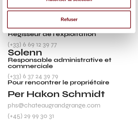
Refuser
Andrea
Régisseur de l’exploitation
(+33) 6 69 12 39 77
Solenn
Responsable administrative et
commerciale
(+33) 6 37 24 39 79
Pour rencontrer le propriétaire
Per Hakon Schmidt
phs@chateaugrandgrange.com
(+45) 29 99 30 31