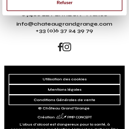
Château Grand’Grange
Refuser
683 Chemin de la Grand Grange -
69460 LE PERREON - France
info@chateaugrandgrange.com
+33 (0)6 37 24 39 79
Utilisation des cookies
Mentions légales
Conditions Générales de vente
©
Château Grand’Grange
PMP CONCEPT
Création
L'abus d'alcool est dangereux pour la santé, à