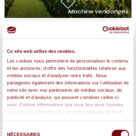
Machine vendanges
La récole de nos raisins s’est terminée hier soir
dans nos jeunes vignes.
Ce site web utilise des cookies.
Une récolte compliquée, fruit d’une météo
Les cookies nous permettent de personnaliser le contenu
capricieuse qui nous a suivi tout au long de l’année
et les annonces, d'offrir des fonctionnalités relatives aux
jusqu’aux vendanges.
médias sociaux et d'analyser notre trafic. Nous
partageons également des informations sur l'utilisation de
notre site avec nos partenaires de médias sociaux, de
Posté
25
par
Solenn FAURE-
publicité et d'analyse, qui peuvent combiner celles-ci
le
septembre
CHAPPAT
avec d'autres informations que vous leur avez fournies
2021
ou qu'ils ont collectées lors de votre utilisation de leurs
services.
Sélection
Partager sur
NÉCESSAIRES
du