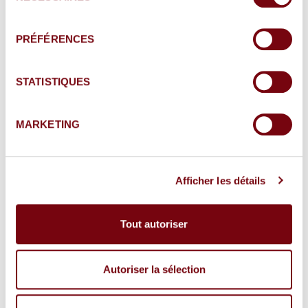
consentement
PRÉFÉRENCES
STATISTIQUES
MARKETING
Actu
Actu
Retour aux
précédente
précédente
C’est parti
En
actualités
!
intérieur
Afficher les détails
Tout autoriser
CHÂTEAU
Autoriser la sélection
GRAND’GRANGE